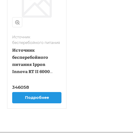
Источник
бесперебойного питания
Источник
бесперебойного
питания Ippon
Innova RT II 6000
6000Вт 6000ВА
черный
346058
Подробнее