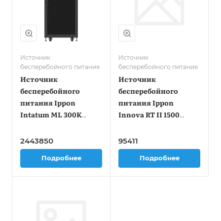
Источник
Источник
бесперебойного питания
бесперебойного питания
Источник
Источник
бесперебойного
бесперебойного
питания Ippon
питания Ippon
Intatum ML 300K
Innova RT II 1500
300000Вт 300000ВА
1500Вт 1500ВА
черный
черный
2443850
95411
Подробнее
Подробнее