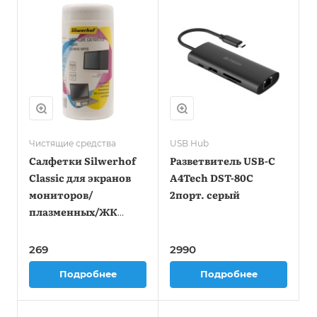
Чистящие средства
USB Hub
Салфетки Silwerhof
Разветвитель USB-C
Classic для экранов
A4Tech DST-80C
мониторов/
2порт. серый
плазменных/ЖК
телевизоров/
ноутбуков туба
269
2990
100шт влажных
Подробнее
Подробнее