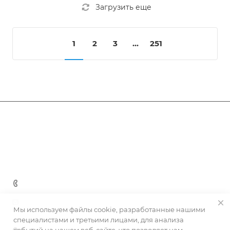
Загрузить еще
1
2
3
...
251
Компания
Информация
О компании
Новости
Помощь
Статьи
Вакансии
Вопрос-ответ
Помощь
+7 (347) 2-518-598
Бренды
Условия оплаты
sale@memorek.ru
Клиентское соглашение
Мы используем файлы cookie, разработанные нашими
Условия доставки
специалистами и третьими лицами, для анализа
Гарантия на товар