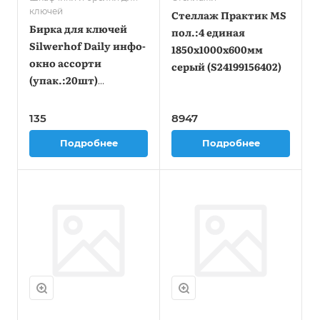
ключей
Стеллаж Практик MS
Бирка для ключей
пол.:4 единая
Silwerhof Daily инфо-
1850x1000x600мм
окно ассорти
серый (S24199156402)
(упак.:20шт)
пластиковый пакет
135
8947
Подробнее
Подробнее