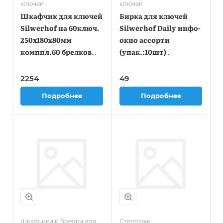
ключей
ключей
Шкафчик для ключей
Бирка для ключей
Silwerhof на 60ключ.
Silwerhof Daily инфо-
250х180х80мм
окно ассорти
комппл.60 брелков
(упак.:10шт)
серый металл
пластиковый пакет
2254
49
Подробнее
Подробнее
Шкафчики и брелки для
Стеллажи