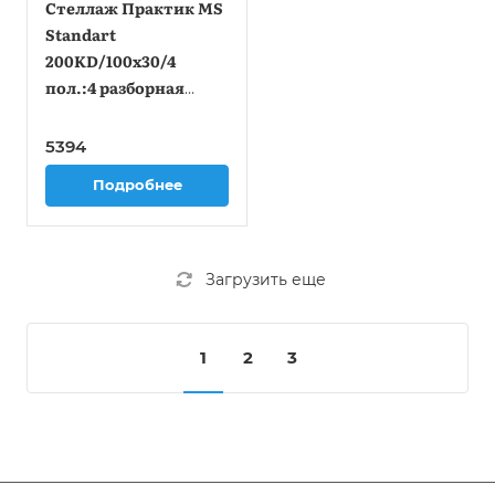
Стеллаж Практик MS
Standart
200KD/100x30/4
пол.:4 разборная
2000x1000x300мм
серый (S24099243402)
5394
Подробнее
Загрузить еще
1
2
3