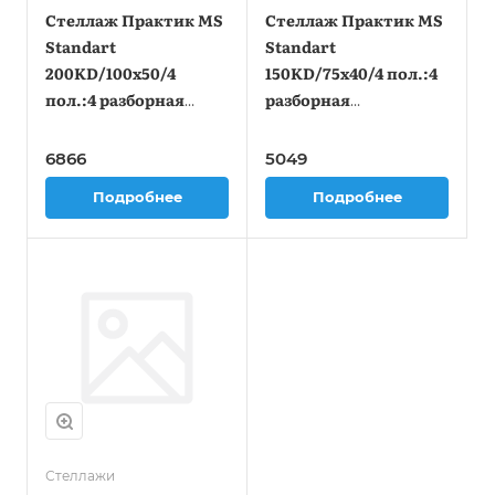
Стеллаж Практик MS
Стеллаж Практик MS
Standart
Standart
200KD/100x50/4
150KD/75x40/4 пол.:4
пол.:4 разборная
разборная
2000x1000x500мм
1500x750x400мм
серый (S24099245402)
серый (S24099024402)
6866
5049
Подробнее
Подробнее
Стеллажи