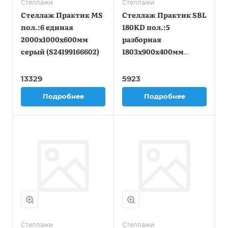
Стеллажи
Стеллажи
Стеллаж Практик MS
Стеллаж Практик SBL
пол.:6 единая
180KD пол.:5
2000x1000x600мм
разборная
серый (S24199166602)
1803x900x400мм
антрацит
(S24499373309)
13329
5923
Подробнее
Подробнее
Стеллажи
Стеллажи