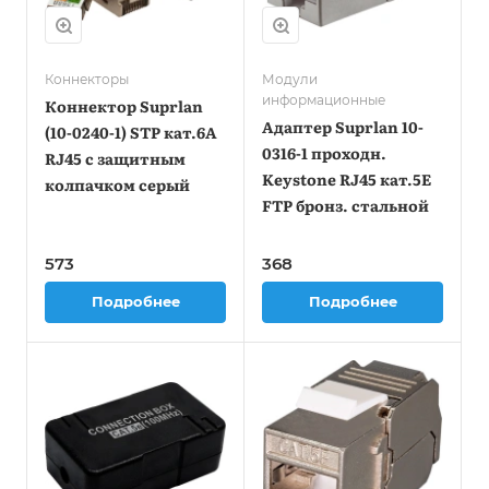
Коннекторы
Модули
информационные
Коннектор Suprlan
Адаптер Suprlan 10-
(10-0240-1) STP кат.6A
0316-1 проходн.
RJ45 с защитным
Keystone RJ45 кат.5E
колпачком серый
FTP бронз. стальной
573
368
Подробнее
Подробнее