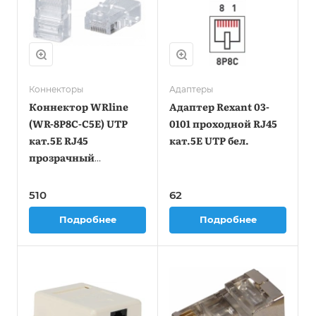
Коннекторы
Адаптеры
Коннектор WRline
Адаптер Rexant 03-
(WR-8P8C-C5E) UTP
0101 проходной RJ45
кат.5E RJ45
кат.5E UTP бел.
прозрачный
(упак.:100шт)
510
62
Подробнее
Подробнее