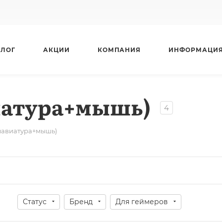
АЛОГ
АКЦИИ
КОМПАНИЯ
ИНФОРМАЦИ
иатура+мышь)
4
лавиатура+мышь)
Статус
Бренд
Для геймеров
а