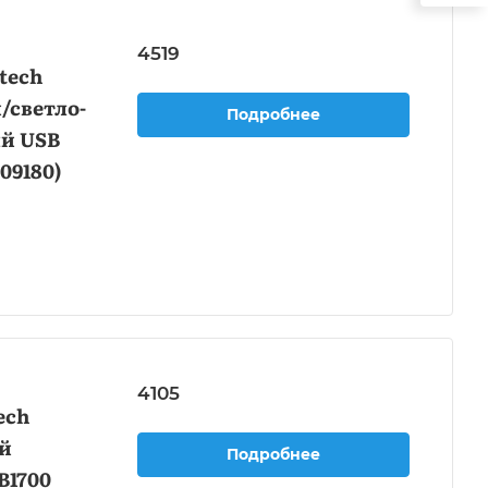
4519
tech
/светло-
Подробнее
й USB
09180)
4105
ech
ый
Подробнее
B1700