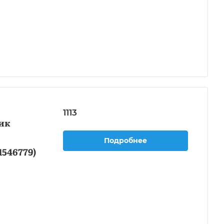
1113
ик
Подробнее
546779)