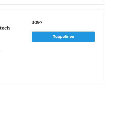
3097
tech
Подробнее
dia (920-