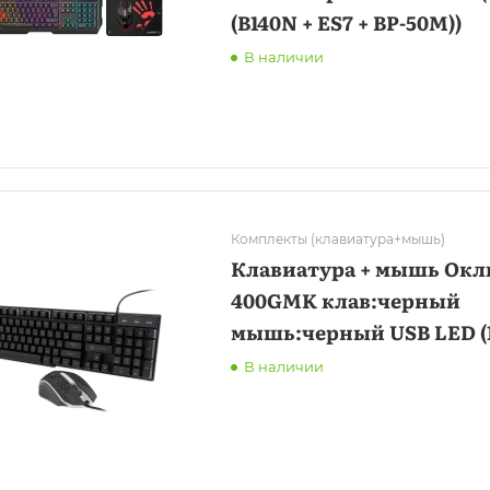
(B140N + ES7 + BP-50M))
В наличии
Комплекты (клавиатура+мышь)
Клавиатура + мышь Окл
400GMK клав:черный
мышь:черный USB LED (1
В наличии