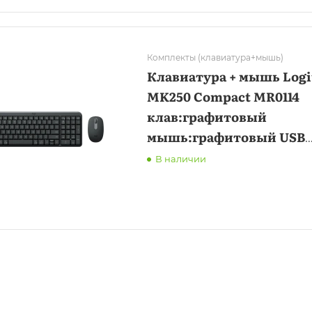
Комплекты (клавиатура+мышь)
Клавиатура + мышь Logi
MK250 Compact MR0114
клав:графитовый
мышь:графитовый USB
беспроводная BT Multime
В наличии
013853)