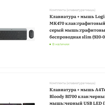
Комплекты (клавиатура+мышь)
Клавиатура + мышь Logi
MK470 клав:графитовый
серый мышь:графитовы
беспроводная slim (920-0
В наличии
Комплекты (клавиатура+мышь)
Клавиатура + мышь A4T
Bloody B1700 клав:черн
мышь:черный USB LED (