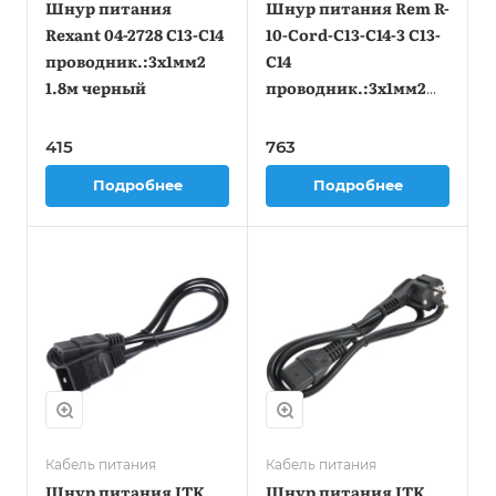
Шнур питания
Шнур питания Rem R-
Rexant 04-2728 C13-С14
10-Cord-C13-C14-3 C13-
проводник.:3x1мм2
С14
1.8м черный
проводник.:3x1мм2
3м 220В 10А
(упак.:1шт) черный
415
763
Подробнее
Подробнее
Кабель питания
Кабель питания
Шнур питания ITK
Шнур питания ITK