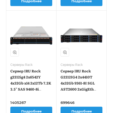
Подробнее
Подробнее
Серверы Rack
Серверы Rack
Сервер IRU Rock
Сервер IRU Rock
g2212ig4 2x6542Y
G2212IG4 2x4410T
4x32Gb x14 2x12Tb 7.2K
4x32Gb 9361-8I SGL
3.5" SAS 9460-8i
AST2600 2xGigEth
AST2600 1xRJ-45
2x1600W w/o OS
2x1600W w/o OS
(2127944)
1405267
699646
(2135456)
Подробнее
Подробнее