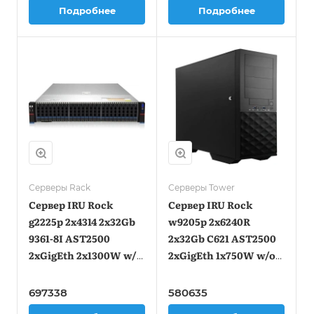
Подробнее
Подробнее
Серверы Rack
Серверы Tower
Сервер IRU Rock
Сервер IRU Rock
g2225p 2x4314 2x32Gb
w9205p 2x6240R
9361-8I AST2500
2x32Gb С621 AST2500
2xGigEth 2x1300W w/o
2xGigEth 1x750W w/o
OS (2135451)
OS (2135453)
697338
580635