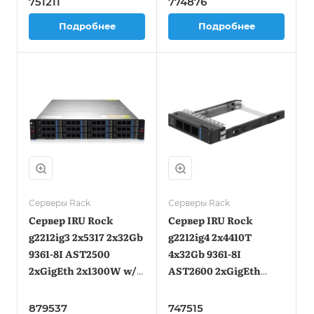
751211
774876
Подробнее
Подробнее
Серверы Rack
Серверы Rack
Сервер IRU Rock
Сервер IRU Rock
g2212ig3 2x5317 2x32Gb
g2212ig4 2x4410T
9361-8I AST2500
4x32Gb 9361-8I
2xGigEth 2x1300W w/o
AST2600 2xGigEth
OS (2128109)
2x1600W w/o OS
(2102541)
879537
747515