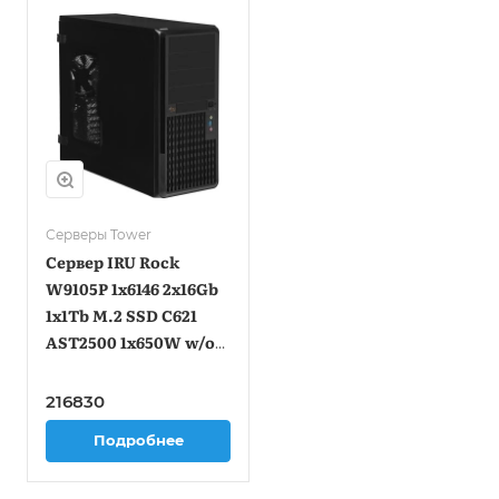
Серверы Tower
Сервер IRU Rock
W9105P 1x6146 2x16Gb
1x1Tb M.2 SSD С621
AST2500 1x650W w/o
OS (2138756)
216830
Подробнее