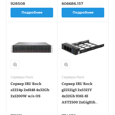
928508
606686.157
Подробнее
Подробнее
Серверы Rack
Серверы Rack
Сервер IRU Rock
Сервер IRU Rock
s2224p 2x6148 4x32Gb
g2212ig3 2x5315Y
2x1200W w/o OS
4x32Gb 9361-8I
AST2500 2xGigEth
2x1300W w/o OS
(2078568)