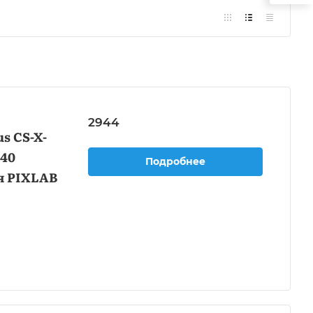
2944
s CS-X-
040
Подробнее
я PIXLAB