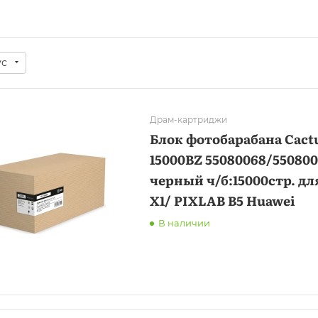
ус
Драм-картриджи
Блок фотобарабана Cactu
15000BZ 55080068/55080
черный ч/б:15000стр. дл
X1/ PIXLAB B5 Huawei
В наличии